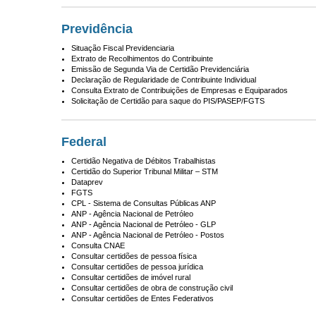
Previdência
Situação Fiscal Previdenciaria
Extrato de Recolhimentos do Contribuinte
Emissão de Segunda Via de Certidão Previdenciária
Declaração de Regularidade de Contribuinte Individual
Consulta Extrato de Contribuições de Empresas e Equiparados
Solicitação de Certidão para saque do PIS/PASEP/FGTS
Federal
Certidão Negativa de Débitos Trabalhistas
Certidão do Superior Tribunal Militar – STM
Dataprev
FGTS
CPL - Sistema de Consultas Públicas ANP
ANP - Agência Nacional de Petróleo
ANP - Agência Nacional de Petróleo - GLP
ANP - Agência Nacional de Petróleo - Postos
Consulta CNAE
Consultar certidões de pessoa física
Consultar certidões de pessoa jurídica
Consultar certidões de imóvel rural
Consultar certidões de obra de construção civil
Consultar certidões de Entes Federativos