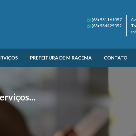
(63)
981161097
Av
(63)
984425052
To
ro
ERVIÇOS
PREFEITURA DE MIRACEMA
CONTATO
rviços...