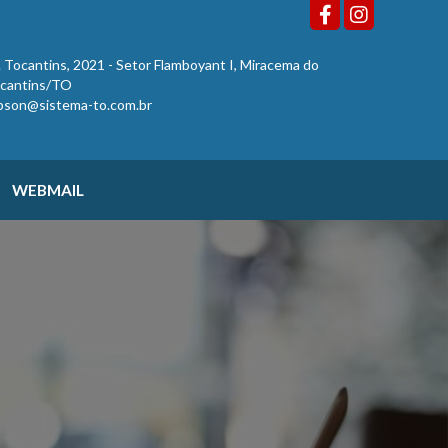
. Tocantins, 2021 - Setor Flamboyant I, Miracema do
cantins/TO
bson@sistema-to.com.br
WEBMAIL